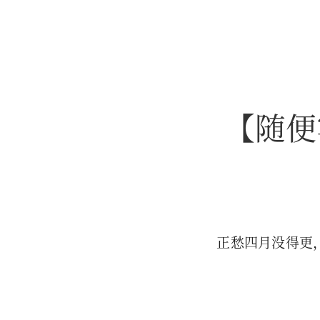
【随便
正愁四月没得更