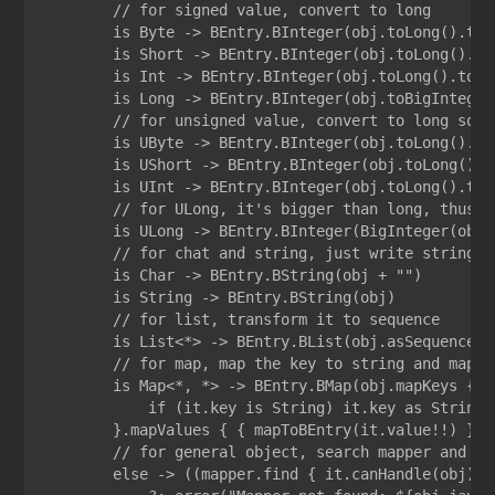
        // for signed value, convert to long

        is Byte -> BEntry.BInteger(obj.toLong().toBi
        is Short -> BEntry.BInteger(obj.toLong().toB
        is Int -> BEntry.BInteger(obj.toLong().toBig
        is Long -> BEntry.BInteger(obj.toBigInteger(
        // for unsigned value, convert to long so th
        is UByte -> BEntry.BInteger(obj.toLong().toB
        is UShort -> BEntry.BInteger(obj.toLong().to
        is UInt -> BEntry.BInteger(obj.toLong().toBi
        // for ULong, it's bigger than long, thus t
        is ULong -> BEntry.BInteger(BigInteger(obj.t
        // for chat and string, just write string

        is Char -> BEntry.BString(obj + "")

        is String -> BEntry.BString(obj)

        // for list, transform it to sequence

        is List<*> -> BEntry.BList(obj.asSequence()
        // for map, map the key to string and map va
        is Map<*, *> -> BEntry.BMap(obj.mapKeys {

            if (it.key is String) it.key as String 
        }.mapValues { { mapToBEntry(it.value!!) } })
        // for general object, search mapper and app
        else -> ((mapper.find { it.canHandle(obj) }
