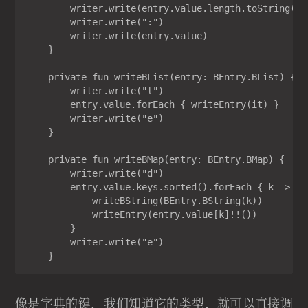
        writer.write(entry.value.length.toString())

        writer.write(":")

        writer.write(entry.value)

    }

    private fun writeBList(entry: BEntry.BList) {

        writer.write("l")

        entry.value.forEach { writeEntry(it) }

        writer.write("e")

    }

    private fun writeBMap(entry: BEntry.BMap) {

        writer.write("d")

        entry.value.keys.sorted().forEach { k ->

            writeBString(BEntry.BString(k))

            writeEntry(entry.value[k]!!())

        }

        writer.write("e")

    }
像是字典的键，我们知道它的类型，就可以直接调