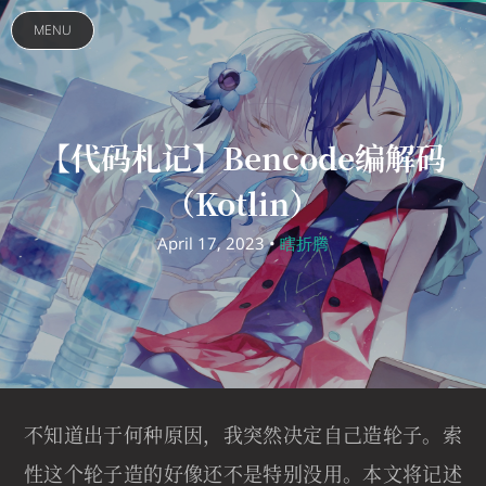
MENU
【代码札记】Bencode编解码
（Kotlin）
April 17, 2023 •
瞎折腾
不知道出于何种原因，我突然决定自己造轮子。索
性这个轮子造的好像还不是特别没用。本文将记述