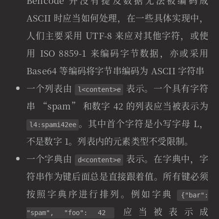
Bencode 并没有提及数据无法被编码成
ASCII 时应当如何处理，在一些具体实现中，
人们主要采用 UTF-8 来应对其他字符，或使
用 ISO 8859-1 来编码字节数据，亦或采用
Base64 等编码将字节串编码为 ASCII 字符串
一个列表由
表示。一个具有字符
l<content>e
串 “spam” 和数字 42 的列表应当被表示为
。其中首个字符是小写字母 L，
l4:spami42ee
不是数字 1。列表内的元素类型不受限制。
一个字典由
表示。在字典中，字
d<content>e
符串作为键后面总是直接跟着值。所有键必须
按照字典序进行排列。例如字典
{"bar":
应当被表示成
"spam", "foo": 42