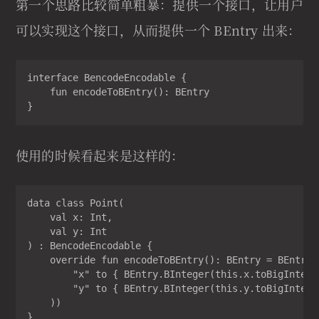
第一个思路比较简单粗暴：提供一个接口，让用户
可以实现这个接口，从而提供一个 BEntry 出来：
interface BencodeEncodable {

    fun encodeToBEntry(): BEntry

}
使用的时候看起来是这样的：
data class Point(

    val x: Int,

    val y: Int

) : BencodeEncodable {

    override fun encodeToBEntry(): BEntry = BEntry.B
        "x" to { BEntry.BInteger(this.x.toBigInteger
        "y" to { BEntry.BInteger(this.y.toBigInteger
    ))

}