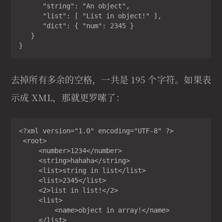
      "string": "An object",

      "list": [ "List in object!" ],

      "dict": { "num": 2345 }

   }

}
去掉所有多余的空格，一共是 195 个字符。如果表
示成 XML，那就更罗嗦了：
<?xml version="1.0" encoding="UTF-8" ?>

 <root>

     <number>1234</number>

     <string>hahaha</string>

     <list>string in list</list>

     <list>2345</list>

     <2>list in list!</2>

     <list>

         <name>object in array!</name>

     </list>
