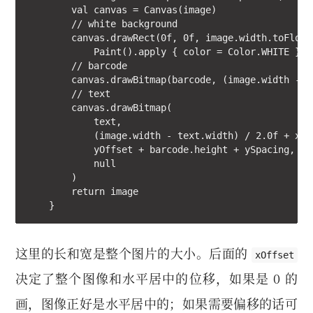
        val canvas = Canvas(image)

        // white background

        canvas.drawRect(0f, 0f, image.width.toFloat
            Paint().apply { color = Color.WHITE })

        // barcode

        canvas.drawBitmap(barcode, (image.width - b
        // text

        canvas.drawBitmap(

            text,

            (image.width - text.width) / 2.0f + xOff
            yOffset + barcode.height + ySpacing,

            null

        )

        return image

    }
这里的长和宽是整个图片的大小。后面的
xOffset
决定了整个图像和水平居中的位移，如果是 0 的
画，图像正好是水平居中的；如果需要偏移的话可