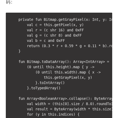
码：
    private fun Bitmap.getGrayPixel(x: Int, y: Int):
        val c = this.getPixel(x, y)

        val r = (c shr 16) and 0xFF

        val g = (c shr 8) and 0xFF

        val b = c and 0xFF

        return (0.3 * r + 0.59 * g + 0.11 * b).round
    }

    fun Bitmap.toDataArray(): Array<IntArray> =

        (0 until this.height).map { y ->

            (0 until this.width).map { x ->

                this.getGrayPixel(x, y)

            }.toIntArray()

        }.toTypedArray()

    fun Array<BooleanArray>.collapse(): ByteArray {

        val width = (this[0].size / 8.0).roundToInt(
        val result = ByteArray(width * this.size)

        for (y in this.indices) {
