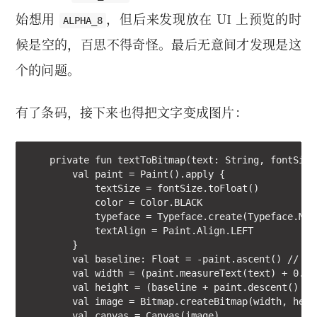
始想用
，但后来发现放在 UI 上预览的时
ALPHA_8
候是空的，百思不得奇怪。最后无意间才发现是这
个的问题。
有了条码，接下来也得把文字变成图片：
    private fun textToBitmap(text: String, fontSize
        val paint = Paint().apply {

            textSize = fontSize.toFloat()

            color = Color.BLACK

            typeface = Typeface.create(Typeface.MON
            textAlign = Paint.Align.LEFT

        }

        val baseline: Float = -paint.ascent() // as
        val width = (paint.measureText(text) + 0.5f
        val height = (baseline + paint.descent() + 0
        val image = Bitmap.createBitmap(width, heig
        val canvas = Canvas(image)
