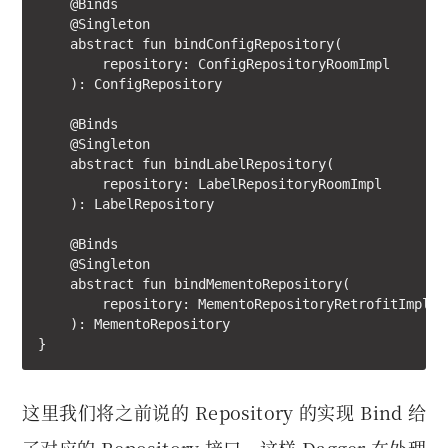
    @Binds

    @Singleton

    abstract fun bindConfigRepository(

        repository: ConfigRepositoryRoomImpl

    ): ConfigRepository

    @Binds

    @Singleton

    abstract fun bindLabelRepository(

        repository: LabelRepositoryRoomImpl

    ): LabelRepository

    @Binds

    @Singleton

    abstract fun bindMementoRepository(

        repository: MementoRepositoryRetrofitImpl

    ): MementoRepository

}
这里我们将之前说的 Repository 的实现 Bind 给