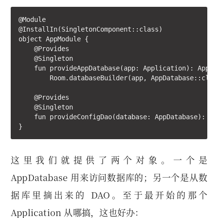
@Module

@InstallIn(SingletonComponent::class)

object AppModule {

    @Provides

    @Singleton

    fun provideAppDatabase(app: Application): AppDat
        Room.databaseBuilder(app, AppDatabase::clas
    @Provides

    @Singleton

    fun provideConfigDao(database: AppDatabase): Co
}
这里我们就提供了两个对象。一个是
AppDatabase 用来访问数据库的；另一个是从数
据库里摘出来的 DAO。至于最开始的那个
Application 从哪搞，这也好办：