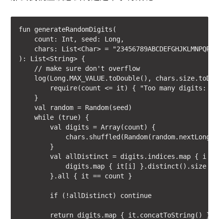
fun generateRandomDigits(

    count: Int, seed: Long,

    chars: List<Char> = "23456789ABCDEFGHJKLMNPQRSTU
): List<String> {

    // make sure don't overflow

    log(Long.MAX_VALUE.toDouble(), chars.size.toDou
        require(count <= it) { "Too many digits: Max
    }

    val random = Random(seed)

    while (true) {

        val digits = Array(count) {

            chars.shuffled(Random(random.nextLong())
        }

        val allDistinct = digits.indices.map { i ->

            digits.map { it[i] }.distinct().size

        }.all { it == count }

        if (!allDistinct) continue

        return digits.map { it.concatToString() }
