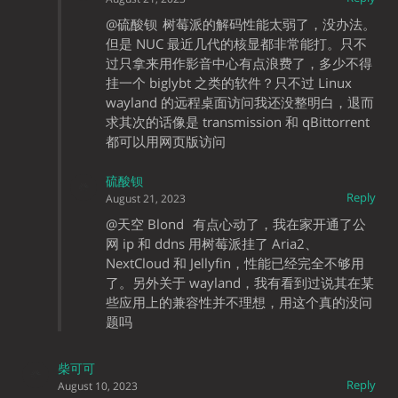
@硫酸钡
树莓派的解码性能太弱了，没办法。
但是 NUC 最近几代的核显都非常能打。只不
过只拿来用作影音中心有点浪费了，多少不得
挂一个 biglybt 之类的软件？只不过 Linux
wayland 的远程桌面访问我还没整明白，退而
求其次的话像是 transmission 和 qBittorrent
都可以用网页版访问
硫酸钡
Reply
August 21, 2023
@天空 Blond
有点心动了，我在家开通了公
网 ip 和 ddns 用树莓派挂了 Aria2、
NextCloud 和 Jellyfin，性能已经完全不够用
了。另外关于 wayland，我有看到过说其在某
些应用上的兼容性并不理想，用这个真的没问
题吗
柴可可
Reply
August 10, 2023