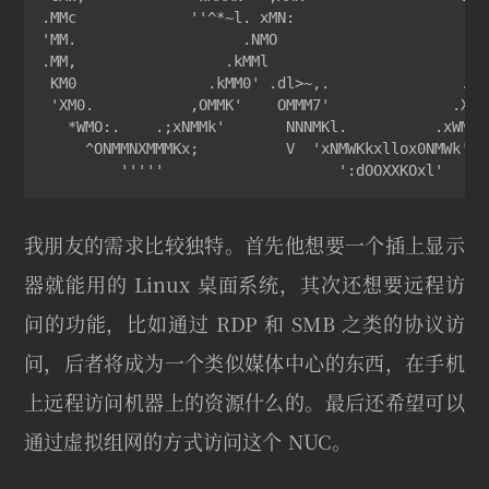
.MMc             ''^*~l. xMN:                    KM
'MM.                   .NMO                      oM
.MM,                 .kMMl                       xM
 KM0               .kMM0' .dl>~,.               .WM
 'XM0.           ,OMMK'    OMMM7'              .XMK
   *WMO:.    .;xNMMk'       NNNMKl.          .xWMx 
     ^ONMMNXMMMKx;          V  'xNMWKkxllox0NMWk'

         '''''                    ':dOOXXKOxl'     
我朋友的需求比较独特。首先他想要一个插上显示
器就能用的 Linux 桌面系统，其次还想要远程访
问的功能，比如通过 RDP 和 SMB 之类的协议访
问，后者将成为一个类似媒体中心的东西，在手机
上远程访问机器上的资源什么的。最后还希望可以
通过虚拟组网的方式访问这个 NUC。