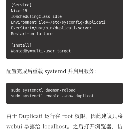
[Service]

Nice=19

IOSchedulingClass=idle

EnvironmentFile=-/etc/sysconfig/duplicati

ExecStart=/usr/bin/duplicati-server

Restart=on-failure

[Install]

WantedBy=multi-user.target
配置完成后重载 systemd 并启用服务：
sudo systemctl daemon-reload

sudo systemctl enable --now duplicati
由于 Duplicati 运行在 root 权限，因此建议只将
webui 暴露给 localhost。之后打开浏览器，访