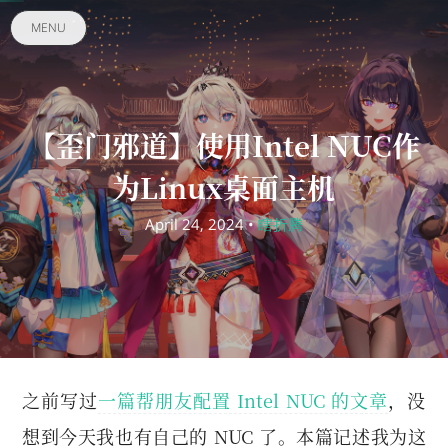
MENU
【歪门邪道】使用Intel NUC作
为Linux桌面主机
April 24, 2024 •
瞎折腾
之前写过
一篇帮朋友配置 Intel NUC 的文章
，没
想到今天我也有自己的 NUC 了。本篇记述我为这