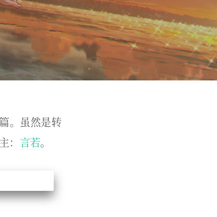
这篇。虽然是转
 主：
言若
。