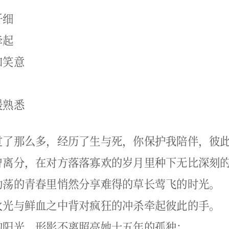
纤细
牵起
和笑意
暖熟悉
过了那么多，经历了生与死，你保护我陪伴，彼
曾离分，在对方落落寡欢的岁月里种下无比深刻
动荡的青春里悄然分享难得的草长莺飞的时光。
火光与鲜血之中背对疯狂的冲杀牵起彼此的手。
的阳光，形影不离照亮她十五年的孤独；