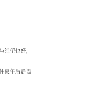
与绝望也好，
仲夏午后静谧