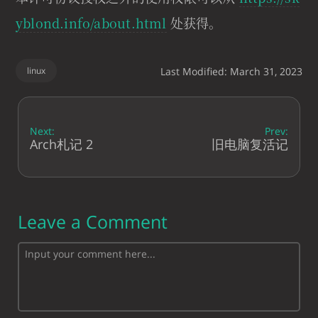
yblond.info/about.html
处获得。
linux
Last Modified: March 31, 2023
Next:
Prev:
Arch札记 2
旧电脑复活记
Leave a Comment