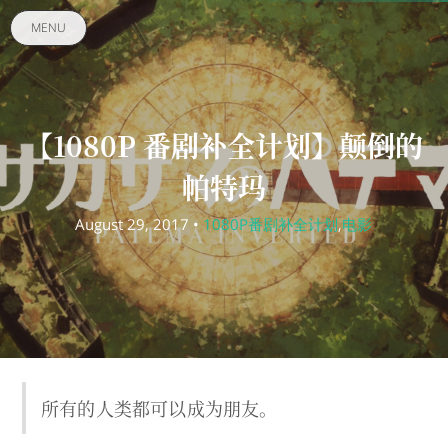
MENU
【1080P 番剧补全计划】颠倒的
帕特玛
August 29, 2017 •
1080P番剧补全计划
,
电影
所有的人类都可以成为朋友。