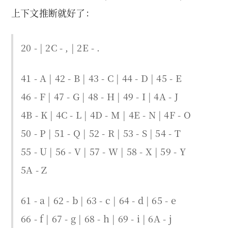
上下文推断就好了：
20 - | 2C - , | 2E - .
41 - A | 42 - B | 43 - C | 44 - D | 45 - E
46 - F | 47 - G | 48 - H | 49 - I | 4A - J
4B - K | 4C - L | 4D - M | 4E - N | 4F - O
50 - P | 51 - Q | 52 - R | 53 - S | 54 - T
55 - U | 56 - V | 57 - W | 58 - X | 59 - Y
5A - Z
61 - a | 62 - b | 63 - c | 64 - d | 65 - e
66 - f | 67 - g | 68 - h | 69 - i | 6A - j