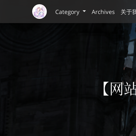
Category
Archives
关于
【网