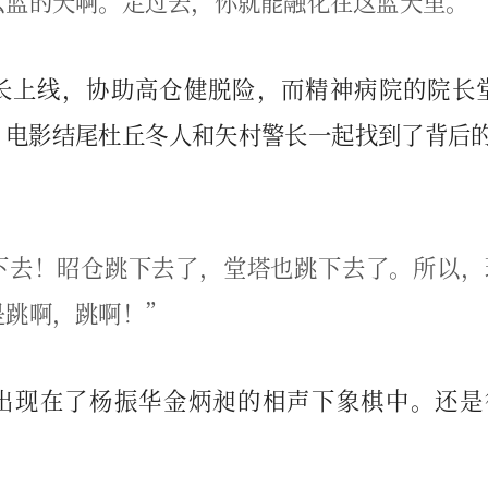
么蓝的天啊。走过去，你就能融化在这蓝天里。
长上线，协助高仓健脱险，而精神病院的院长
电影结尾杜丘冬人和矢村警长一起找到了背后的大
：
下去！昭仓跳下去了，堂塔也跳下去了。所以，
是跳啊，跳啊！”
现在了杨振华金炳昶的相声下象棋中。还是很 Int