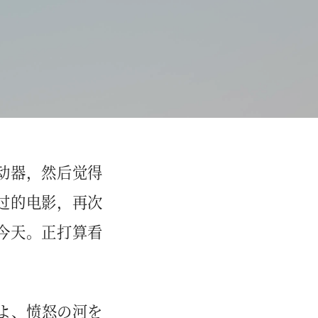
动器，然后觉得
过的电影，再次
今天。正打算看
よ、愤怒の河を