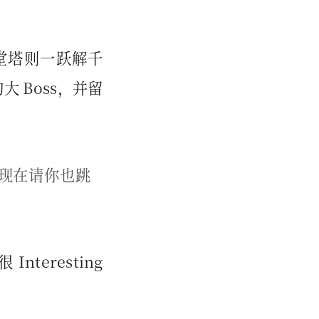
”
堂塔则一跃解千
 Boss，并留
现在请你也跳
eresting