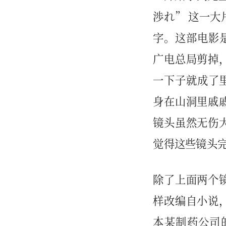
渉れ” 这一
字。这部电影是
广电总局剪掉
一下子就成了里
身在山洞里戚
镜头虽然无伤
觉得这些镜头
除了上面两个
样改编自小说
本某制药公司