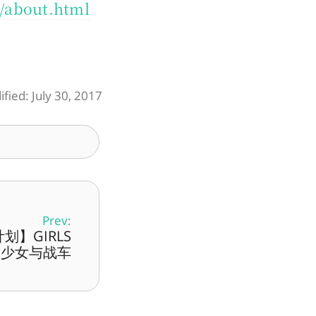
o/about.html
fied: July 30, 2017
Prev:
划】GIRLS
 / 少女与战车