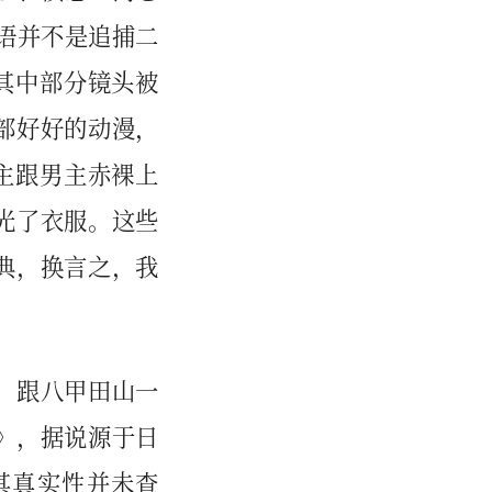
语并不是追捕二
，其中部分镜头被
部好好的动漫，
女主跟男主赤裸上
光了衣服。这些
典，换言之，我
。跟八甲田山一
》，据说源于日
其真实性并未查