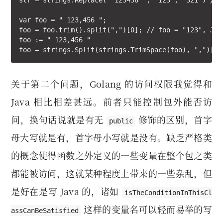
str = strings.Replace(" 123456 ", "123", "321") // G
var foo = " 123,456 ";

foo = foo.trim().split(",")[0]; // foo = "123", Java
foo := " 123,456 "

foo = strings.Split(strings.TrimSpace(foo), ",")[0]
关于第二个问题，Golang 的访问权限我觉得和
Java 相比相差甚远。前者只能控制包外能否访
问，换句话说就是有无
修饰的区别，首字
public
母大写就是有，首字母小写就是没有。缺乏严格类
的概念使得函数之外定义的一些变量在整个包之类
都能被访问，这就某种程度上带来的一些杂乱，但
是好在是写 Java 的，诸如
isTheConditionInThisCl
这样的变量名可以轻而易举的写
assCanBeSatisfied