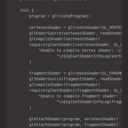
    init {

        program = glCreateProgram()

        vertexesShader = glCreateShader(GL_VERTEX_SH
        glShaderSource(vertexesShader, readShaderFi
        glCompileShader(vertexesShader)

        require(glGetShaderi(vertexesShader, GL_COM
            "Unable to compile vertex shader: '/sha
                    "\n${glGetShaderInfoLog(vertexes
        }

        fragmentShader = glCreateShader(GL_FRAGMENT_
        glShaderSource(fragmentShader, readShaderFi
        glCompileShader(fragmentShader)

        require(glGetShaderi(fragmentShader, GL_COM
            "Unable to compile fragment shader: '/s
                    "\n${glGetShaderInfoLog(fragment
        }

        glAttachShader(program, vertexesShader)

        glAttachShader(program, fragmentShader)
