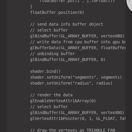
            floatBuffer.put(i , i.toFloat())

        }

        floatBuffer.position(0)

        // send data info buffer object

        // select buffer

        glBindBuffer(GL_ARRAY_BUFFER, vertexVBO)

        // write data from cpu buffer into gpu buffe
        glBufferData(GL_ARRAY_BUFFER, floatBuffer, G
        // unbinding buffer

        glBindBuffer(GL_ARRAY_BUFFER, 0)

        shader.bind()

        shader.setUniform("segments", segments)

        shader.setUniform("radius", radius)

        // render the data

        glEnableVertexAttribArray(0)

        // select buffer

        glBindBuffer(GL_ARRAY_BUFFER, vertexVBO)

        glVertexAttribPointer(0, 1, GL_FLOAT, false,
        // draw the vertexes as TRIANGLE FAN
