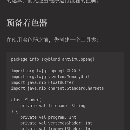
的运算，而更注重程序运行流程的控制。
预备着色器
在使用着色器之前，先创建一个工具类：
package info.skyblond.antSimu.opengl

import org.lwjgl.opengl.GL20.*

import org.lwjgl.system.MemoryUtil

import java.nio.FloatBuffer

import java.nio.charset.StandardCharsets

class Shader(

    private val filename: String

) {

    private val program: Int

    private val vertexesShader: Int

    private val fragmentShader: Int
