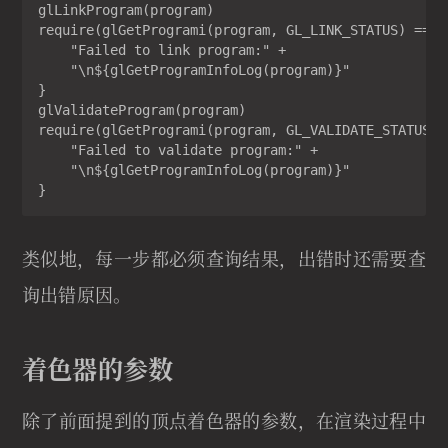
glLinkProgram(program)

require(glGetProgrami(program, GL_LINK_STATUS) == 1)
    "Failed to link program:" +

    "\n${glGetProgramInfoLog(program)}"

}

glValidateProgram(program)

require(glGetProgrami(program, GL_VALIDATE_STATUS) =
    "Failed to validate program:" +

    "\n${glGetProgramInfoLog(program)}"

}
类似地，每一步都必须查询结果，出错时还需要查
询出错原因。
着色器的参数
除了前面提到的顶点着色器的参数，在渲染过程中