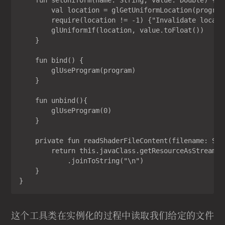
    fun setUniform(name: String, value: Double) {

        val location = glGetUniformLocation(program,
        require(location != -1) {"Invalidate locatio
        glUniform1f(location, value.toFloat())

    }

    fun bind() {

        glUseProgram(program)

    }

    fun unbind(){

        glUseProgram(0)

    }

    private fun readShaderFileContent(filename: Stri
        return this.javaClass.getResourceAsStream(f
            .joinToString("\n")

    }

}
这个工具类在实例化的过程中读取我们给定的文件