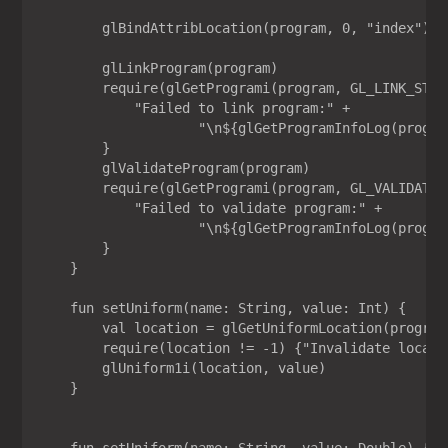
        glBindAttribLocation(program, 0, "index")

        glLinkProgram(program)

        require(glGetProgrami(program, GL_LINK_STATU
            "Failed to link program:" +

                    "\n${glGetProgramInfoLog(program
        }

        glValidateProgram(program)

        require(glGetProgrami(program, GL_VALIDATE_S
            "Failed to validate program:" +

                    "\n${glGetProgramInfoLog(program
        }

    }

    fun setUniform(name: String, value: Int) {

        val location = glGetUniformLocation(program,
        require(location != -1) {"Invalidate locatio
        glUniform1i(location, value)

    }
