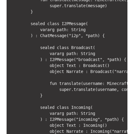
                super.translate(message)

        }

        sealed class I2PMessage(

            vararg path: String

        ) : ChatMessage("i2p", *path) {

            sealed class Broadcast(

                vararg path: String

            ) : I2PMessage("broadcast", *path) {

                object Text : Broadcast()

                object Narrate : Broadcast("narrate"
                fun translate(username: MinecraftTe
                    super.translate(username, conten
            }

            sealed class Incoming(

                vararg path: String

            ) : I2PMessage("incoming", *path) {

                object Text : Incoming()

                object Narrate : Incoming("narrate")