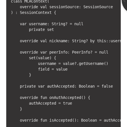
class MCAContext(

    override val sessionSource: SessionSource

) : SessionContext {

    var username: String? = null

        private set

    override val nickname: String? by this::username
    override var peerInfo: PeerInfo? = null

        set(value) {

            username = value?.getUsername()

            field = value

        }

    private var authAccepted: Boolean = false

    override fun onAuthAccepted() {

        authAccepted = true

    }

    override fun isAccepted(): Boolean = authAccepte