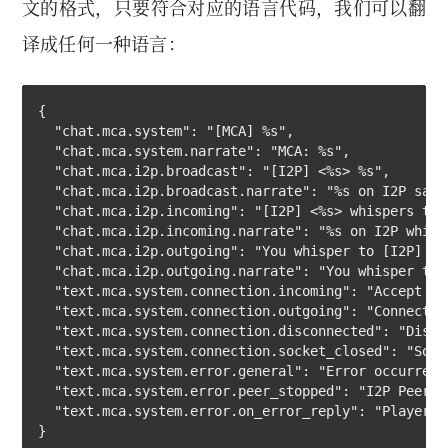
文的格式，只要符合对应的语言代码，我们可以翻
译成任何一种语言：
{

  "chat.mca.system": "[MCA] %s",

  "chat.mca.system.narrate": "MCA: %s",

  "chat.mca.i2p.broadcast": "[I2P] <%s> %s",

  "chat.mca.i2p.broadcast.narrate": "%s on I2P says 
  "chat.mca.i2p.incoming": "[I2P] <%s> whispers to y
  "chat.mca.i2p.incoming.narrate": "%s on I2P whispe
  "chat.mca.i2p.outgoing": "You whisper to [I2P] <%s
  "chat.mca.i2p.outgoing.narrate": "You whisper to %
  "text.mca.system.connection.incoming": "Accept co
  "text.mca.system.connection.outgoing": "Connected 
  "text.mca.system.connection.disconnected": "Disco
  "text.mca.system.connection.socket_closed": "Sock
  "text.mca.system.error.general": "Error occurred,
  "text.mca.system.error.peer_stopped": "I2P Peer s
  "text.mca.system.error.on_error_reply": "Player %
}