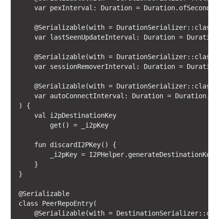
    var pexInterval: Duration = Duration.ofSeconds(4
    @Serializable(with = DurationSerializer::class)

    var lastSeenUpdateInterval: Duration = Duration.
    @Serializable(with = DurationSerializer::class)

    var sessionRemoverInterval: Duration = Duration.
    @Serializable(with = DurationSerializer::class)

    var autoConnectInterval: Duration = Duration.ofS
) {

    val i2pDestinationKey

        get() = _i2pKey

    fun discardI2PKey() {

        _i2pKey = I2PHelper.generateDestinationKey()
    }

}

@Serializable

class PeerRepoEntry(

    @Serializable(with = DestinationSerializer::clas