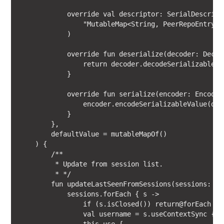
            override val descriptor: SerialDescript
                "MutableMap<String, PeerRepoEntry>"
            )

            override fun deserialize(decoder: Decod
                return decoder.decodeSerializableVa
            }

            override fun serialize(encoder: Encoder
                encoder.encodeSerializableValue(dele
            }

        },

        defaultValue = mutableMapOf()

    ) {

        /**

         * Update from session list.

         * */

        fun updateLastSeenFromSessions(sessions: Li
            sessions.forEach { s ->

                if (s.isClosed()) return@forEach

                val username = s.useContextSync { u