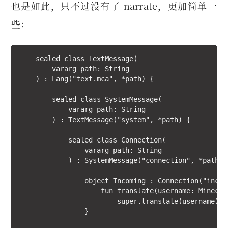
也是如此，只不过没有了 narrate，更加简单一
些：
    sealed class TextMessage(

        vararg path: String

    ) : Lang("text.mca", *path) {

        sealed class SystemMessage(

            vararg path: String

        ) : TextMessage("system", *path) {

            sealed class Connection(

                vararg path: String

            ) : SystemMessage("connection", *path) {
                object Incoming : Connection("incomi
                    fun translate(username: Minecra
                        super.translate(username)

                }
