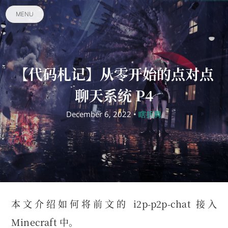
MENU
【代码札记】从零开始的点对点
聊天系统 P4
December 6, 2022 •
瞎折腾
本文介绍如何将前文的 i2p-p2p-chat 接入
Minecraft 中。