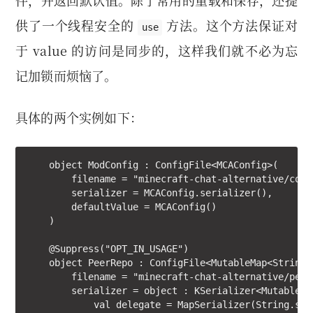
件，并返回默认值。除了常用的重载和保存，还提
供了一个线程安全的
方法。这个方法保证对
use
于 value 的访问是同步的，这样我们就不必为忘
记加锁而烦恼了。
具体的两个实例如下：
    object ModConfig : ConfigFile<MCAConfig>(

        filename = "minecraft-chat-alternative/confi
        serializer = MCAConfig.serializer(),

        defaultValue = MCAConfig()

    )

    @Suppress("OPT_IN_USAGE")

    object PeerRepo : ConfigFile<MutableMap<String, 
        filename = "minecraft-chat-alternative/peer_
        serializer = object : KSerializer<MutableMa
            val delegate = MapSerializer(String.ser