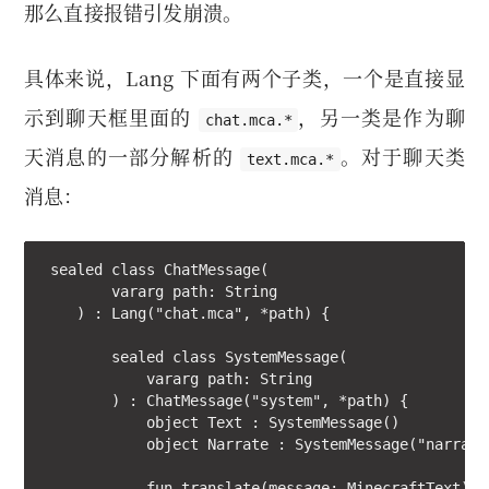
那么直接报错引发崩溃。
具体来说，Lang 下面有两个子类，一个是直接显
示到聊天框里面的
，另一类是作为聊
chat.mca.*
天消息的一部分解析的
。对于聊天类
text.mca.*
消息：
 sealed class ChatMessage(

        vararg path: String

    ) : Lang("chat.mca", *path) {

        sealed class SystemMessage(

            vararg path: String

        ) : ChatMessage("system", *path) {

            object Text : SystemMessage()

            object Narrate : SystemMessage("narrate"
            fun translate(message: MinecraftText): M