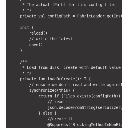
     * The actual [Path] for this config file.

     * */

    private val configPath = FabricLoader.getInstan
    init {

        reload()

        // write the latest

        save()

    }

    /**

     * Load from disk, create with default value if 
     * */

    private fun loadOrCreate(): T {

        // ensure we don't read and write against t
        synchronized(this) {

            return if (Files.exists(configPath)) {

                // read it

                json.decodeFromString(serializer, c
            } else {

                //create it

                @Suppress("BlockingMethodInNonBlocki