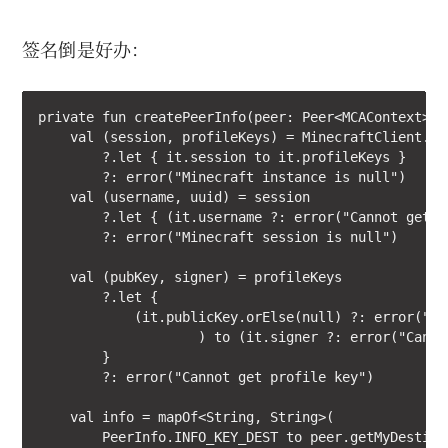
签名倒是好办：
private fun createPeerInfo(peer: Peer<MCAContext>): 
    val (session, profileKeys) = MinecraftClient.get
        ?.let { it.session to it.profileKeys }

        ?: error("Minecraft instance is null")

    val (username, uuid) = session

        ?.let { (it.username ?: error("Cannot get c
        ?: error("Minecraft session is null")

    val (pubKey, signer) = profileKeys

        ?.let {

            (it.publicKey.orElse(null) ?: error("Ca
                    ) to (it.signer ?: error("Cannot
        }

        ?: error("Cannot get profile key")

    val info = mapOf<String, String>(

        PeerInfo.INFO_KEY_DEST to peer.getMyDestina