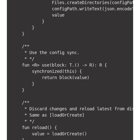
                Files.createDirectories(configPath.p
                configPath.writeText(json.encodeToS
                value

            }

        }

    }

    /**

     * Use the config sync.

     * */

    fun <R> use(block: T.() -> R): R {

        synchronized(this) {

            return block(value)

        }

    }

    /**

     * Discard changes and reload latest from disk.

     * Same as [loadOrCreate]

     * */

    fun reload() {

        value = loadOrCreate()
