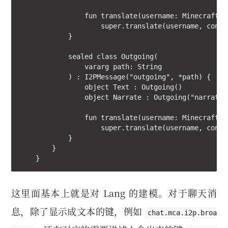
                fun translate(username: MinecraftTe
                    super.translate(username, conten
            }

            sealed class Outgoing(

                vararg path: String

            ) : I2PMessage("outgoing", *path) {

                object Text : Outgoing()

                object Narrate : Outgoing("narrate")
                fun translate(username: MinecraftTe
                    super.translate(username, conten
            }

        }

    }
这里面基本上就是对 Lang 的建模。对于聊天消
息，除了显示成文本的键，例如
chat.mca.i2p.broa