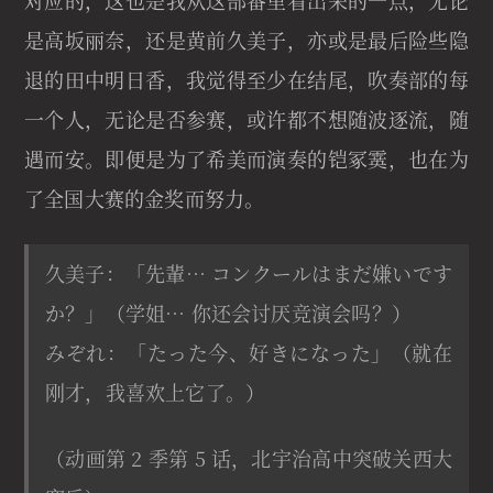
对应的，这也是我从这部番里看出来的一点，无论
是高坂丽奈，还是黄前久美子，亦或是最后险些隐
退的田中明日香，我觉得至少在结尾，吹奏部的每
一个人，无论是否参赛，或许都不想随波逐流，随
遇而安。即便是为了希美而演奏的铠冢霙，也在为
了全国大赛的金奖而努力。
久美子：「先輩… コンクールはまだ嫌いです
か？」（学姐… 你还会讨厌竞演会吗？）
みぞれ：「たった今、好きになった」（就在
刚才，我喜欢上它了。）
（动画第 2 季第 5 话，北宇治高中突破关西大