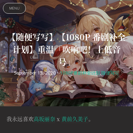
MENU
【随便写写】【1080P 番剧补全
计划】重温「吹响吧！上低音
号」
September 13, 2020 •
1080P番剧补全计划
,
随便写写
我永远喜欢
高坂丽奈
x
黄前久美子
。