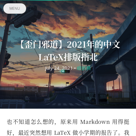
MENU
【歪门邪道】2021年的中文
LaTeX排版指北
July 24, 2021 •
瞎折腾
也不知道怎么想的，原来用 Markdown 用得挺
好，最近突然想用 LaTeX 做小学期的报告了。我