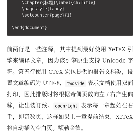
    \chapter{标题}\label{ch:Title}

    \pagestyle{fancy}

    \setcounter{page}{1}

\end{document}
前两行是一些注释，其中提到最好使用 XeTeX 引
擎来编译文章，因为该引擎原生支持 Unicode 字
符。第五行使用 CTeX 宏包提供的报告文档类，设
置文章编码为 UTF-8，
表示文档使用双面
twoside
打印，因此排版时将根据奇偶页数向左 / 右产生偏
移，让出装订线。
表示每一章起始在右
openright
手，即奇数页，这样如果上一章提前结束，XeTeX
将自动插入空白页。
额勒金德。