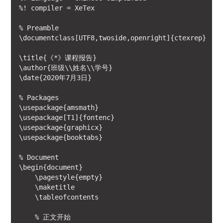
%! compiler = XeTex

% Preamble

\documentclass[UTF8,twoside,openright]{ctexrep}

\title{《*》课程报告}

\author{班级\\姓名\\学号}

\date{2020年7月3日}

% Packages

\usepackage{amsmath}

\usepackage[T1]{fontenc}

\usepackage{graphicx}

\usepackage{booktabs}

% Document

\begin{document}

    \pagestyle{empty}

    \maketitle

    \tableofcontents

    % 正文开始
