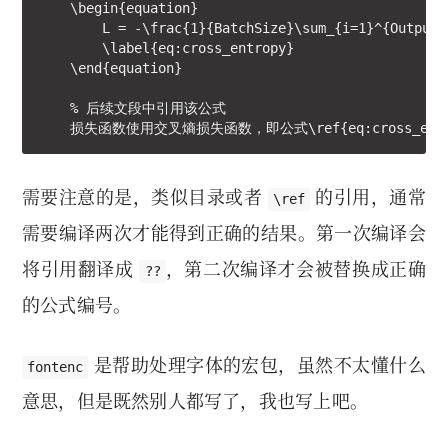
    \begin{equation}

        L = -\frac{1}{BatchSize}\sum_{i=1}^{OutputS
        \label{eq:cross_entropy}

    \end{equation}

    % 后续文段中引用该公式

    损失函数使用交叉熵损失函数，即公式\ref{eq:cross_entr
需要注意的是，类似目录或者
的引用，通常
\ref
需要编译两次才能得到正确的结果。第一次编译会
将引用翻译成
，第二次编译才会被替换成正确
??
的公式编号。
是帮助处理字体的宏包，虽然不太懂什么
fontenc
意思，但是既然别人都写了，我也写上吧。